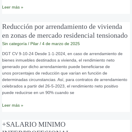
de
Leer más »
52
años
a
Reducción
Reducción por arrendamiento de vivienda
pesar
por
en zonas de mercado residencial tensionado
de
arrendamiento
no
Sin categoría
/
Pilar
/
4 de marzo de 2025
de
tener
vivienda
DGT CV 9-10-24 Desde 1-1-2024, en caso de arrendamiento de
6
en
bienes inmuebles destinados a vivienda, el rendimiento neto
años
zonas
generado por dicho arrendamiento puede beneficiarse de
de
de
unos porcentajes de reducción que varían en función de
cotización
mercado
determinadas circunstancias. Así, para contratos de arrendamiento
residencial
celebrados a partir del 26-5-2023, el rendimiento neto positivo
tensionado
puede reducirse en un 90% cuando se
Leer más »
+SALARIO
+SALARIO MINIMO
MINIMO