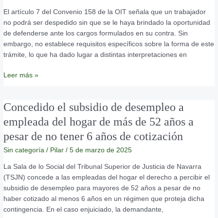
despido
El artículo 7 del Convenio 158 de la OIT señala que un trabajador
es
no podrá ser despedido sin que se le haya brindado la oportunidad
obligatoria,
de defenderse ante los cargos formulados en su contra. Sin
pero
embargo, no establece requisitos específicos sobre la forma de este
¿tiene
trámite, lo que ha dado lugar a distintas interpretaciones en
que
ser
Leer más »
por
escrito?
Concedido
Concedido el subsidio de desempleo a
el
empleada del hogar de más de 52 años a
subsidio
pesar de no tener 6 años de cotización
de
desempleo
Sin categoría
/
Pilar
/
5 de marzo de 2025
a
La Sala de lo Social del Tribunal Superior de Justicia de Navarra
empleada
(TSJN) concede a las empleadas del hogar el derecho a percibir el
del
subsidio de desempleo para mayores de 52 años a pesar de no
hogar
haber cotizado al menos 6 años en un régimen que proteja dicha
de
contingencia. En el caso enjuiciado, la demandante,
más