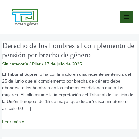
Ir
MAI
al
MEN
contenido
Derecho
Derecho de los hombres al complemento de
de
pensión por brecha de género
los
Sin categoría
/
Pilar
/
17 de julio de 2025
hombres
al
El Tribunal Supremo ha confirmado en una reciente sentencia del
complemento
25 de junio que el complemento por brecha de género debe
de
abonarse a los hombres en las mismas condiciones que a las
pensión
mujeres. El fallo asume la interpretación del Tribunal de Justicia de
por
la Unión Europea, de 15 de mayo, que declaró discriminatorio el
brecha
artículo 60 […]
de
género
Leer más »