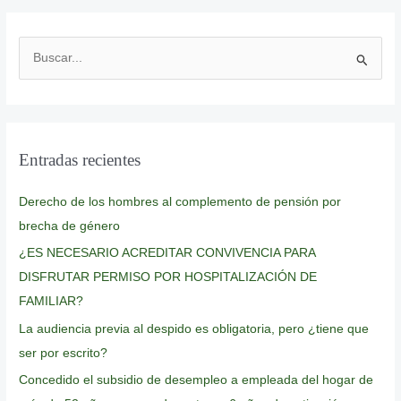
B
u
s
c
Entradas recientes
a
r
Derecho de los hombres al complemento de pensión por
p
brecha de género
o
¿ES NECESARIO ACREDITAR CONVIVENCIA PARA
r
DISFRUTAR PERMISO POR HOSPITALIZACIÓN DE
:
FAMILIAR?
La audiencia previa al despido es obligatoria, pero ¿tiene que
ser por escrito?
Concedido el subsidio de desempleo a empleada del hogar de