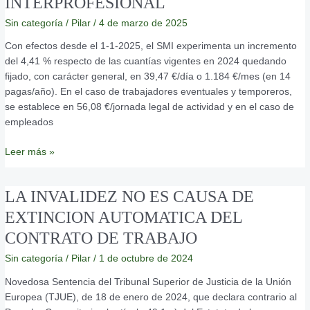
INTERPROFESIONAL
INTERPROFESIONAL
Sin categoría
/
Pilar
/
4 de marzo de 2025
Con efectos desde el 1-1-2025, el SMI experimenta un incremento
del 4,41 % respecto de las cuantías vigentes en 2024 quedando
fijado, con carácter general, en 39,47 €/día o 1.184 €/mes (en 14
pagas/año). En el caso de trabajadores eventuales y temporeros,
se establece en 56,08 €/jornada legal de actividad y en el caso de
empleados
Leer más »
LA
LA INVALIDEZ NO ES CAUSA DE
INVALIDEZ
EXTINCION AUTOMATICA DEL
NO
CONTRATO DE TRABAJO
ES
CAUSA
Sin categoría
/
Pilar
/
1 de octubre de 2024
DE
Novedosa Sentencia del Tribunal Superior de Justicia de la Unión
EXTINCION
Europea (TJUE), de 18 de enero de 2024, que declara contrario al
AUTOMATICA