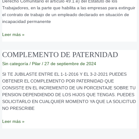
Derecho Comunitario el artículo 49.1.e) del Estatuto de los
DEL
Trabajadores, en la parte que habilita a las empresas para extinguir
CONTRATO
el contrato de trabajo de un empleado declarado en situación de
DE
incapacidad permanente
TRABAJO
Leer más »
COMPLEMENTO
COMPLEMENTO DE PATERNIDAD
DE
Sin categoría
/
Pilar
/
27 de septiembre de 2024
PATERNIDAD
SI TE JUBILASTE ENTRE EL 1-1-2016 Y EL 3-2-2021 PUEDES
OBTENER EL COMPLEMENTO POR PATERNIDAD QUE
CONSISTE EN EL INCREMENTO DE UN PORCENTAJE SOBRE TU
PENSION DEPENDIENDO DE LOS HIJOS QUE TENGAS. PUEDES
SOLICITARLO EN CUALQUIER MOMENTO YA QUE LA SOLICITUD
NO PRESCRIBE
Leer más »