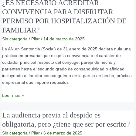
¿ES
¿ES NECESARIO ACREDITAR
NECESARIO
CONVIVENCIA PARA DISFRUTAR
ACREDITAR
PERMISO POR HOSPITALIZACIÓN DE
CONVIVENCIA
PARA
FAMILIAR?
DISFRUTAR
Sin categoría
/
Pilar
/
14 de marzo de 2025
PERMISO
POR
La AN en Sentencia (Social) de 31 enero de 2025 declara nula una
HOSPITALIZACIÓN
práctica empresarial que exige la convivencia o el carácter de
DE
cuidador principal respecto del cónyuge, pareja de hecho y
FAMILIAR?
parientes hasta el segundo grado de consanguinidad o afinidad,
incluyendo al familiar consanguíneo de la pareja de hecho; práctica
empresarial que impone requisitos
Leer más »
La
La audiencia previa al despido es
audiencia
obligatoria, pero ¿tiene que ser por escrito?
previa
Sin categoría
/
Pilar
/
6 de marzo de 2025
al